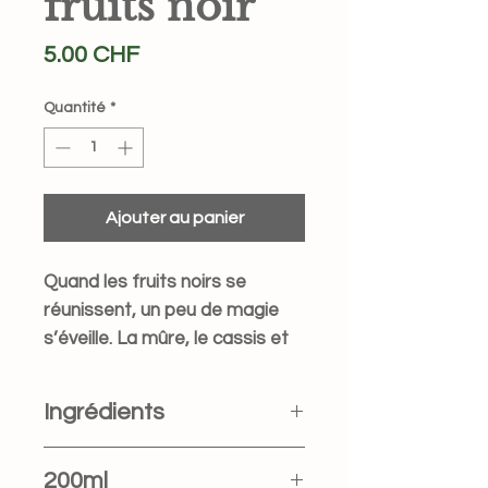
fruits noir
Prix
5.00 CHF
Quantité
*
Ajouter au panier
Quand les fruits noirs se
réunissent, un peu de magie
s’éveille. La mûre, le cassis et
l’aronia conjurent les saveurs
les plus sucrées et acidulées
Ingrédients
du jardin en une délicieuse
confiture noircie.
Mûre, cassis, baie d’aronia, sucre, jus
200ml
Délicieusement envoûtante
de citron