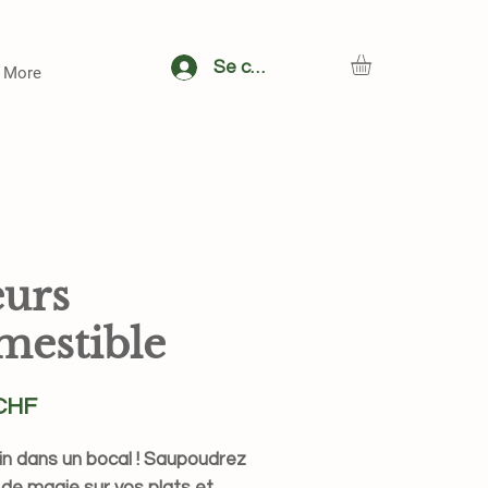
Se connecter
More
eurs
mestible
Prix
 CHF
din dans un bocal ! Saupoudrez