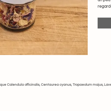
un peu
regarde
Parfait
desser
simplem
(on ne d
que Calendula officinalis, Centaurea cyanus, Tropaeolum majus, Laven