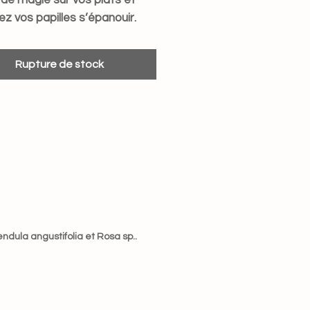
 de magie sur vos plats et
z vos papilles s’épanouir.
 pour les salades, les
ts, les boissons… ou
Rupture de stock
ent à déguster à la cuillère
ira rien !).
dula angustifolia et Rosa sp..